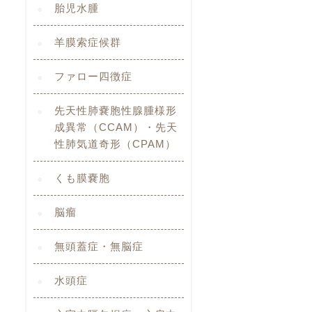
胎児水腫
羊膜索症候群
ファロー四徴症
先天性肺嚢胞性腺腫様形
成異常（CCAM）・先天
性肺気道奇形（CPAM）
くも膜嚢胞
脳瘤
無頭蓋症・無脳症
水頭症