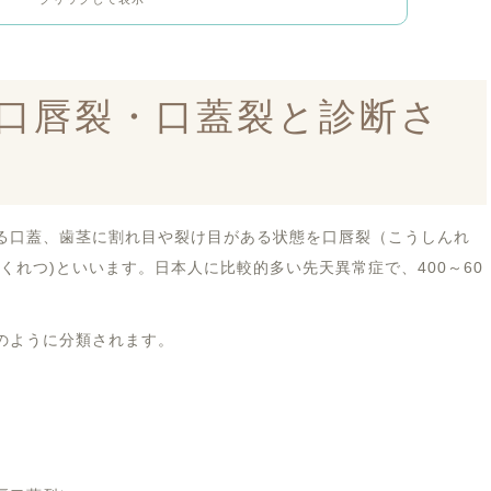
蓋裂と診断されるの？
口蓋裂の検査方法
理由
口唇裂・口蓋裂と診断さ
方法
る口蓋、歯茎に割れ目や裂け目がある状態を口唇裂（こうしんれ
くれつ)といいます。日本人に比較的多い先天異常症で、400～60
のように分類されます。