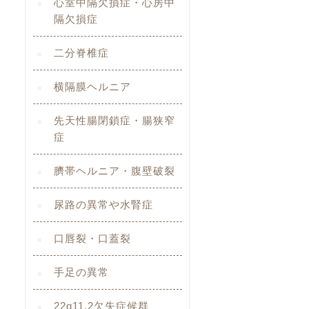
心室中隔欠損症・心房中
隔欠損症
二分脊椎症
横隔膜ヘルニア
先天性腸閉鎖症・腸狭窄
症
臍帯ヘルニア・腹壁破裂
尿路の異常や水腎症
口唇裂・口蓋裂
手足の異常
22q11.2欠失症候群