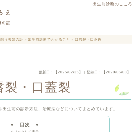
出生前診断のこころ
を想う夫婦の証
»
出生前診断でわかること
»
口唇裂・口蓋裂
更新日：
【2025/02/25】
｜登録日：
【2020/06/08】
唇裂・口蓋裂
や出生前の診断方法、治療法などについてまとめています。
▼ 目次 ▼
クリックして表示