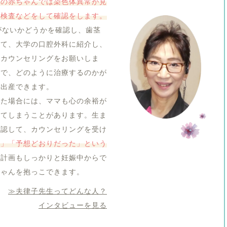
裂の赤ちゃんでは染色体異常が見
毛検査などをして確認をします。
がないかどうかを確認し、歯茎
して、大学の口腔外科に紹介し、
前カウンセリングをお願いしま
態で、どのように治療するのかが
て出産できます。
った場合には、ママも心の余裕が
れてしまうことがあります。生ま
確認して、カウンセリングを受け
た」「予想どおりだった」という
の計画もしっかりと妊娠中からで
ちゃんを抱っこできます。
≫夫律子先生ってどんな人？
インタビューを見る