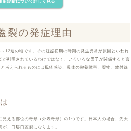
生前診断について詳しく見る
蓋裂の発症理由
6～12週の頃です。その妊娠初期の時期の発生異常が原因といわれ
てが判明されているわけではなく、いろいろな因子が関係すると言
因と考えられるものには風疹感染、母体の栄養障害、薬物、放射線
とは
に見える部位の奇形（外表奇形）の1つです。日本人の場合、先天
患が、口唇口蓋裂になります。