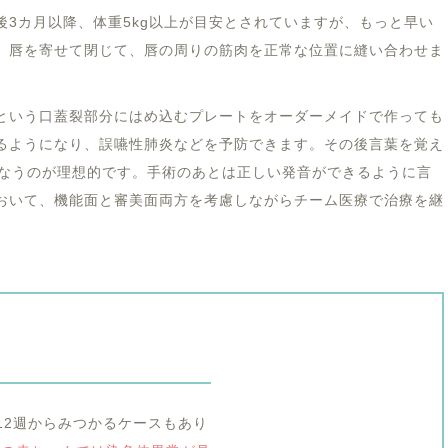
3カ月以降、体重5kg以上が目安とされていますが、もっと早い
。唇を寄せて閉じて、唇の周りの筋肉を正常な位置に縫い合わせま
という口蓋裂部分にはめ込むプレートをオーダーメイドで作っても
るようになり、誤嚥性肺炎などを予防できます。その後言葉を覚え
行なうのが理想的です。手術のあとは正しい発音ができるように言
おいて、機能面と審美面両方を考慮しながらチーム医療で治療を継
12週からみつかるケースもあり