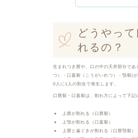
どうやって口唇裂・口
生まれる前の口唇裂・
口唇裂・口蓋裂の発症
どうやって
口唇裂・口蓋裂とは
口唇裂・口蓋裂の症状
れるの？
口唇裂・口蓋裂の治療
生まれつき唇や、口の中の天井部分であ
つ）・口蓋裂（こうがいれつ）・顎裂(が
0人に1人の割合で発生します。
口唇裂・口蓋裂は、割れ方によって下記
上唇が割れる（口唇裂）
上顎が割れる（口蓋裂）
上唇と歯ぐきが割れる（口唇顎裂）