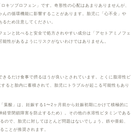
と「ロキソプロフェン」です。奇形性の心配はあまりありませんが、
ゃんの循環機能に影響することがあります。胎児に「心不全」や
あるため注意してください。
フェンと比べると安全で処方されやすい成分は「アセトアミノフェ
可能性があるようにリスクがないわけではありません。
できるだけ食事で摂るほうが良いとされています。とくに脂溶性ビ
取すると胎内に蓄積されて、胎児にトラブルが起こる可能性もあり
つ「葉酸」は、妊娠する1〜2ヶ月前から妊娠初期にかけて積極的に
神経管閉鎖障害を防止するため）。その他の水溶性ビタミンである
れるので、胎児に対してほとんど問題はないでしょう。鉄や亜鉛、
取ることが推奨されます。