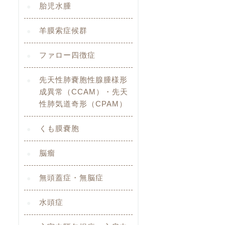
胎児水腫
羊膜索症候群
ファロー四徴症
先天性肺嚢胞性腺腫様形
成異常（CCAM）・先天
性肺気道奇形（CPAM）
くも膜嚢胞
脳瘤
無頭蓋症・無脳症
水頭症