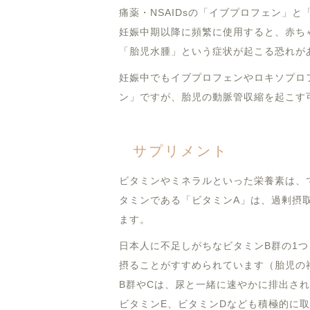
痛薬・NSAIDsの「イブプロフェン」
妊娠中期以降に頻繁に使用すると、赤ち
「胎児水腫」という症状が起こる恐れが
妊娠中でもイブプロフェンやロキソプロ
ン」ですが、胎児の動脈管収縮を起こす
サプリメント
ビタミンやミネラルといった栄養素は、
タミンである「ビタミンA」は、過剰摂
ます。
日本人に不足しがちなビタミンB群の1
摂ることがすすめられています（胎児の
B群やCは、尿と一緒に速やかに排出さ
ビタミンE、ビタミンDなども積極的に