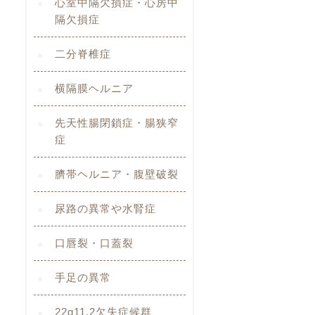
心室中隔欠損症・心房中
隔欠損症
二分脊椎症
横隔膜ヘルニア
先天性腸閉鎖症・腸狭窄
症
臍帯ヘルニア・腹壁破裂
尿路の異常や水腎症
口唇裂・口蓋裂
手足の異常
22q11.2欠失症候群