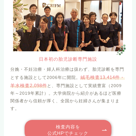
日本初の胎児診断専門施設
分娩・不妊治療・婦人科治療は扱わず、胎児診断を専門
絨毛検査13,414件・
とする施設として2006年に開院。
羊水検査2,098件
と、専門施設として実績豊富（2009
年～2019年累計）。大学病院から紹介があるほど医療
関係者から信頼が厚く、全国から妊婦さんが集まりま
す。
検査内容を
公式HPでチェック