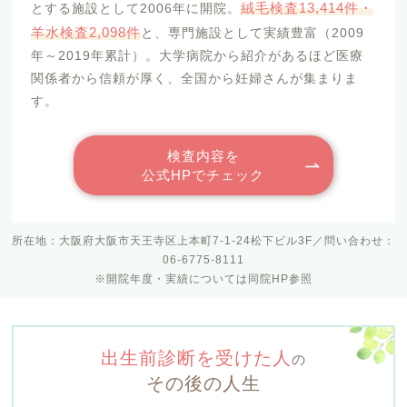
絨毛検査13,414件・
とする施設として2006年に開院。
羊水検査2,098件
と、専門施設として実績豊富（2009
年～2019年累計）。大学病院から紹介があるほど医療
関係者から信頼が厚く、全国から妊婦さんが集まりま
す。
検査内容を
公式HPでチェック
所在地：大阪府大阪市天王寺区上本町7-1-24松下ビル3F／問い合わせ：
06-6775-8111
※開院年度・実績については同院HP参照
出生前診断を受けた人
の
その後の人生