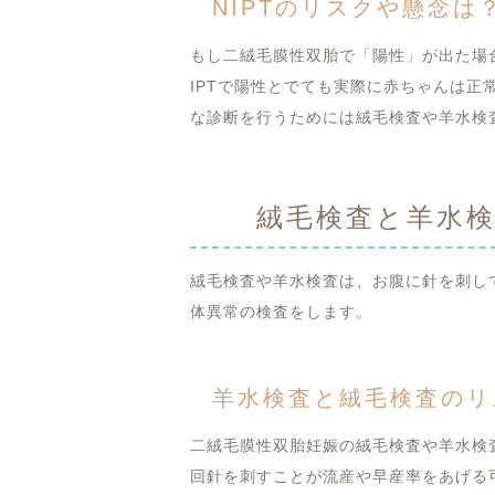
NIPTのリスクや懸念は
もし二絨毛膜性双胎で「陽性」が出た場
IPTで陽性とでても実際に赤ちゃんは正
な診断を行うためには絨毛検査や羊水検
絨毛検査と羊水
絨毛検査や羊水検査は、お腹に針を刺し
体異常の検査をします。
羊水検査と絨毛検査のリ
二絨毛膜性双胎妊娠の絨毛検査や羊水検
回針を刺すことが流産や早産率をあげる