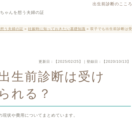
出生前診断のこころ
を想う夫婦の証
»
妊娠時に知っておきたい基礎知識
»
双子でも出生前診断は
更新日：
【2025/02/25】
｜登録日：
【2020/10/13】
出生前診断は受け
られる？
の現状や費用についてまとめています。