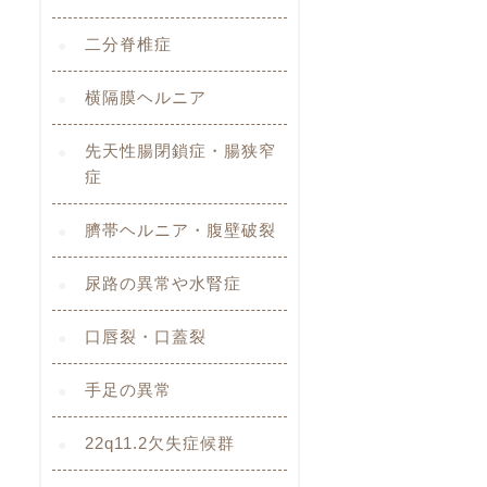
二分脊椎症
横隔膜ヘルニア
先天性腸閉鎖症・腸狭窄
症
臍帯ヘルニア・腹壁破裂
尿路の異常や水腎症
口唇裂・口蓋裂
手足の異常
22q11.2欠失症候群