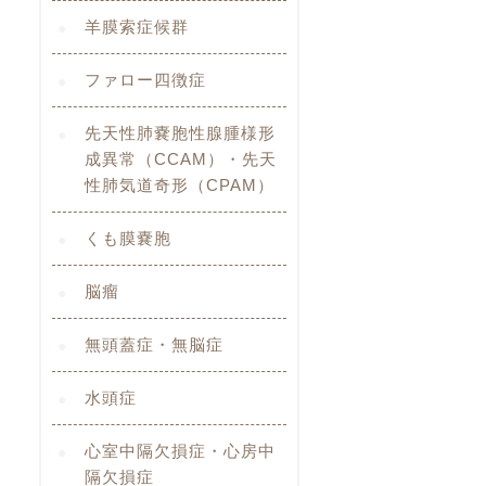
羊膜索症候群
ファロー四徴症
先天性肺嚢胞性腺腫様形
成異常（CCAM）・先天
性肺気道奇形（CPAM）
くも膜嚢胞
脳瘤
無頭蓋症・無脳症
水頭症
心室中隔欠損症・心房中
隔欠損症