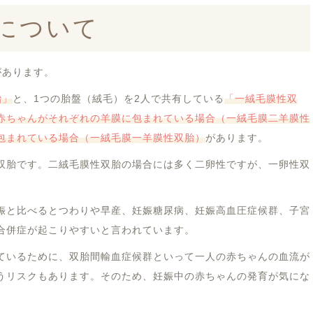
について
があります。
胎」
と、1つの胎盤（絨毛）を2人で共有している
「一絨毛膜性双
赤ちゃんがそれぞれの羊膜に包まれている場合（一絨毛膜二羊膜性
包まれている場合（一絨毛膜一羊膜性双胎）
があります。
双胎です。二絨毛膜性双胎の場合には多く二卵性ですが、一卵性双
娠と比べるとつわりや早産、妊娠糖尿病、妊娠高血圧症候群、子宮
合併症が起こりやすいと言われています。
ているために、双胎間輸血症候群といって一人の赤ちゃんの血流が
うリスクもあります。そのため、妊娠中の赤ちゃんの発育が気にな