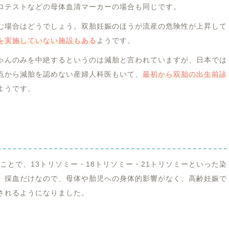
ロテストなどの母体血清マーカーの場合も同じです。
む場合はどうでしょう。双胎妊娠のほうが流産の危険性が上昇して
を実施していない施設もある
ようです。
ゃんのみを中絶するというのは減胎と言われていますが、日本では
点から減胎を認めない産婦人科医もいて、
最初から双胎の出生前診
ようです。
ることで、13トリソミー・18トリソミー・21トリソミーといった染
。採血だけなので、母体や胎児への身体的影響がなく、高齢妊娠で
されるようになりました。