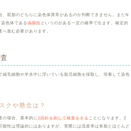
？
合、双胎のどちらに染色体異常があるのか判断できません。またN
常染色体である
偽陽性
というのがある一定の確率で出ます。確定的
査へ進む必要があります。
検査
て絨毛細胞や羊水中に浮いている胎児細胞を採取し、培養して染色
スクや懸念は？
査の場合、基本的に
2回針を刺して検査をする
ことになります。2
可能性は理論的にはありますが、実際には流産率は単胎とほとんど