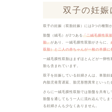
双子の妊娠
双子の妊娠（双胎妊娠）には3つの種類
胎盤（絨毛）が2つある
「二絨毛膜性双
胎」
があり、一絨毛膜性双胎がさらに、
双胎）と二人の赤ちゃんが一枚の羊膜に
一絨毛膜性双胎はまずほとんどが一卵性
胎も含まれています。
双子を妊娠している妊婦さんは、単胎妊
内胎児発育遅延、胎児形態異常といった
さらに一絨毛膜性双胎では胎盤を共有し
胎盤を通してもう一人に流れ込んでしま
る妊婦さんも少なくありません。