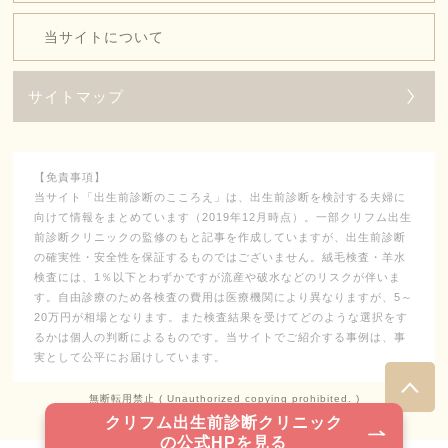
当サイトについて
サイトマップ
【免責事項】
当サイト「出生前診断のこころえ」は、出生前診断を検討する夫婦に
向けて情報をまとめています（2019年12月時点）。一部クリフム出生
前診断クリニックの監修のもと記事を作成していますが、出生前診断
の確実性・安全性を保証するものではございません。絨毛検査・羊水
検査には、1％以下とわずかですが流産や破水などのリスクが伴いま
す。自由診療のため各検査の費用は医療機関により異なりますが、5～
20万円が相場となります。また検査結果を受けてどのような選択をす
るかは個人の判断によるものです。当サイトでご紹介する事例は、事
実として公平にお届けしています。
無断転用禁止 ( Unauthorized copying prohibited. )
クリフム出生前診断クリニック
sponsored by クリフム出生前診断クリニック
の公式HPを見る