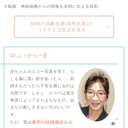
※軸索…神経細胞からの情報を末梢に伝える役割。
40代の高齢出産(高年出産)の
リスクと注意点を見る
Dr.ぷぅから一言
赤ちゃんのエコー写真を見て、も
しも脳に黒い影があったら……妊
婦さんだったら不安を感じるのは
当然です。しかし、エコーは撮る
角度によってまちまちなもの。あ
まり心配しすぎない方がいいで
す。
通常の妊婦健診のエ
ただ、実は