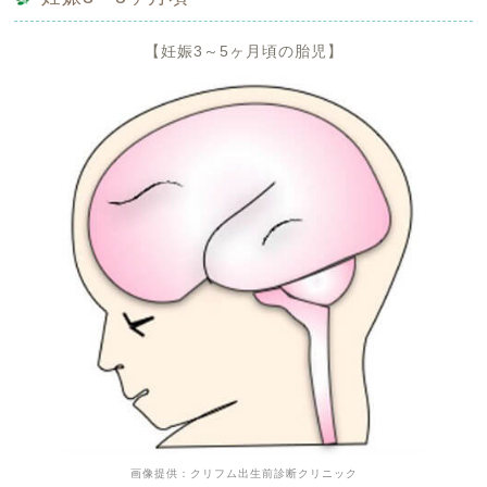
【妊娠3～5ヶ月頃の胎児】
画像提供：クリフム出生前診断クリニック