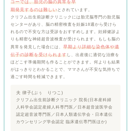
コーでは、胎児の脳の異常を早
期発見するのは難しい
とされています。
クリフム出生前診断クリニックには胎児脳専門の胎児脳
センターがあり、脳の精密検査を妊娠18週から受けら
れるので不安な方は受診をおすすめします。妊婦健診よ
りも精密な神経超音波検査が受けられます。もしも脳の
早期より詳細な染色体や遺
異常を発見した場合には、
伝子の診断を受けられます
し、出産後に適切な治療を
ほどこす準備期間も作ることができます。何よりも結果
がはっきりとわかることで、ママさんが不安な気持ちで
過ごす時間を軽減できます。
夫 律子(ぷぅ りつこ)
クリフム出生前診断クリニック 院長(日本産科婦
人科学会認定産婦人科専門医／日本超音波医学会
認定超音波専門医／日本人類遺伝学会・日本遺伝
カウンセリング学会認定 臨床遺伝専門医ほか)