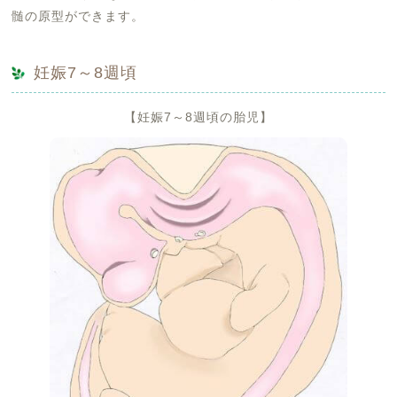
髄の原型ができます。
妊娠7～8週頃
【妊娠7～8週頃の胎児】