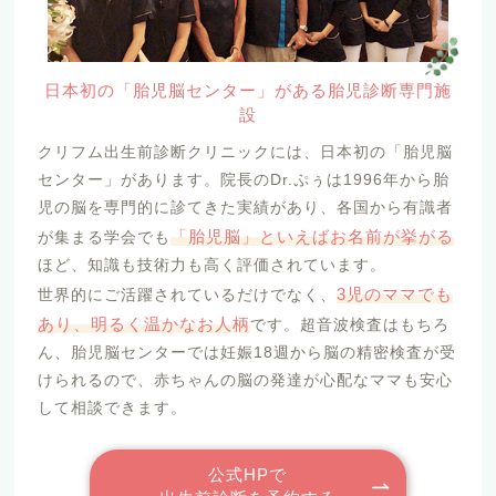
日本初の「胎児脳センター」がある胎児診断専門施
設
クリフム出生前診断クリニックには、日本初の「胎児脳
センター」があります。院長のDr.ぷぅは1996年から胎
児の脳を専門的に診てきた実績があり、各国から有識者
「胎児脳」といえばお名前が挙がる
が集まる学会でも
ほど、知識も技術力も高く評価されています。
3児のママでも
世界的にご活躍されているだけでなく、
あり、明るく温かなお人柄
です。超音波検査はもちろ
ん、胎児脳センターでは妊娠18週から脳の精密検査が受
けられるので、赤ちゃんの脳の発達が心配なママも安心
して相談できます。
公式HPで