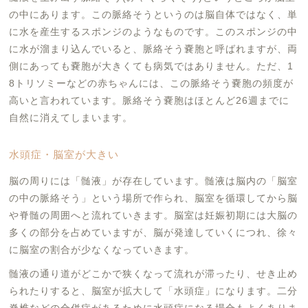
の中にあります。この脈絡そうというのは脳自体ではなく、単
に水を産生するスポンジのようなものです。このスポンジの中
に水が溜まり込んでいると、脈絡そう嚢胞と呼ばれますが、両
側にあっても嚢胞が大きくても病気ではありません。ただ、1
8トリソミーなどの赤ちゃんには、この脈絡そう嚢胞の頻度が
高いと言われています。脈絡そう嚢胞はほとんど26週までに
自然に消えてしまいます。
水頭症・脳室が大きい
脳の周りには「髄液」が存在しています。髄液は脳内の「脳室
の中の脈絡そう」という場所で作られ、脳室を循環してから脳
や脊髄の周囲へと流れていきます。脳室は妊娠初期には大脳の
多くの部分を占めていますが、脳が発達していくにつれ、徐々
に脳室の割合が少なくなっていきます。
髄液の通り道がどこかで狭くなって流れが滞ったり、せき止め
られたりすると、脳室が拡大して「水頭症」になります。二分